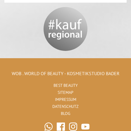
WOB . WORLD OF BEAUTY - KOSMETIKSTUDIO BADER
BEST BEAUTY
SITEMAP
IMPRESSUM
DATENSCHUTZ
BLOG