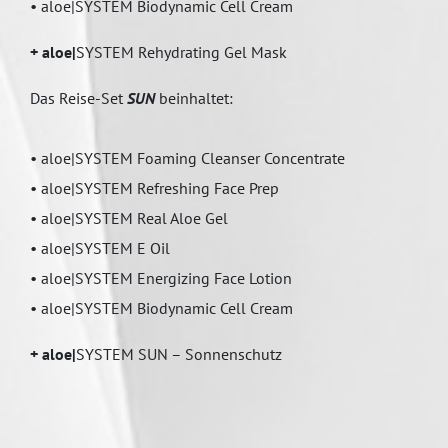
• aloe|SYSTEM Biodynamic Cell Cream
+ aloe|
SYSTEM Rehydrating Gel Mask
Das Reise-Set
SUN
beinhaltet:
• aloe|SYSTEM Foaming Cleanser Concentrate
• aloe|SYSTEM Refreshing Face Prep
• aloe|SYSTEM Real Aloe Gel
• aloe|SYSTEM E Oil
• aloe|SYSTEM Energizing Face Lotion
• aloe|SYSTEM Biodynamic Cell Cream
+ aloe|
SYSTEM SUN – Sonnenschutz