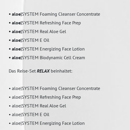
• aloe|
SYSTEM
Foaming Cleanser Concentrate
• aloe|
SYSTEM
Refreshing Face Prep
• aloe|
SYSTEM
Real Aloe Gel
• aloe|
SYSTEM
E Oil
• aloe|
SYSTEM
Energizing Face Lotion
•
aloe|
SYSTEM Biodynamic Cell Cream
Das Reise-Set
RELAX
beinhaltet:
• aloe|SYSTEM Foaming Cleanser Concentrate
• aloe|SYSTEM Refreshing Face Prep
• aloe|SYSTEM Real Aloe Gel
• aloe|SYSTEM E Oil
• aloe|SYSTEM Energizing Face Lotion