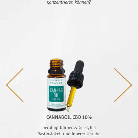
konzentrieren können?
GY BOOST
CANNABOIL CBD 10%
KIOW
owie Biotin
beruhigt Körper & Geist, bei
schmeckt, erfri
toffwechsel
Rastlosigkeit und innerer Unruhe